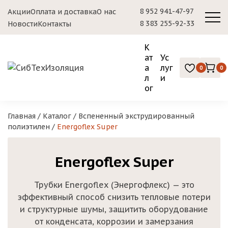
8 952 941-47-97
Акции
Оплата и доставка
О нас
8 383 255-92-33
Новости
Контакты
К
ат
Ус
а
луг
0
0
л
и
ог
Главная
/
Каталог
/
Вспененный экструдированный
полиэтилен
/
Energoflex Super
Energoflex Super
Трубки Energoflex (Энергофлекс) — это
эффективный способ снизить тепловые потери
и структурные шумы, защитить оборудование
от конденсата, коррозии и замерзания