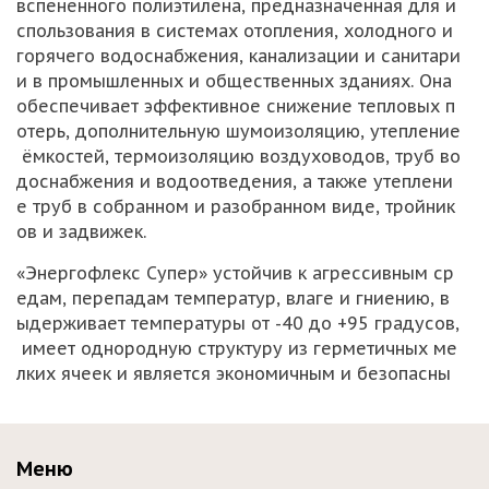
вспененного
полиэтилена,
предназначенная
для
и
спользования
в
системах
отопления,
холодного
и
горячего
водоснабжения,
канализации
и
санитари
и
в
промышленных
и
общественных
зданиях.
Она
обеспечивает
эффективное
снижение
тепловых
п
отерь,
дополнительную
шумоизоляцию,
утепление
ёмкостей,
термоизоляцию
воздуховодов,
труб
во
доснабжения
и
водоотведения,
а
также
утеплени
е
труб
в
собранном
и
разобранном
виде,
тройник
ов
и
задвижек.
«Энергофлекс
Супер»
устойчив
к
агрессивным
ср
едам,
перепадам
температур,
влаге
и
гниению,
в
ыдерживает
температуры
от
-40
до
+95
градусов,
имеет
однородную
структуру
из
герметичных
ме
лких
ячеек
и
является
экономичным
и
безопасны
м
материалом.
Срок
службы
изоляции
составляет
20–
25
лет,
она
относится
к
классу
горючести
Г1
(слаб
Меню
огорючая)
и
не
выделяет
вредных
веществ.