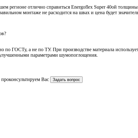
ашем регионе отлично справиться Energoflex Super 40ой толщин
вильном монтаже не расходится на швах и цена будет значител
ов?
о по ГОСТу, а не по ТУ. При производстве материала используе
т улучшенными параметрами шумопоглощения.
и проконсультируем Вас
Задать вопрос