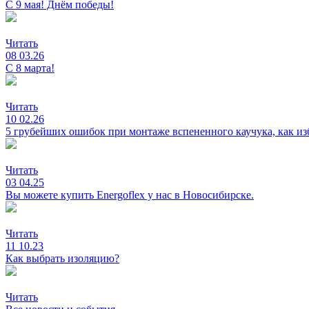
С 9 мая! Днём победы!
Читать
08
03.26
С 8 марта!
Читать
10
02.26
5 грубейших ошибок при монтаже вспененного каучука, как из
Читать
03
04.25
Вы можете купить Energoflex у нас в Новосибирске.
Читать
11
10.23
Как выбрать изоляцию?
Читать