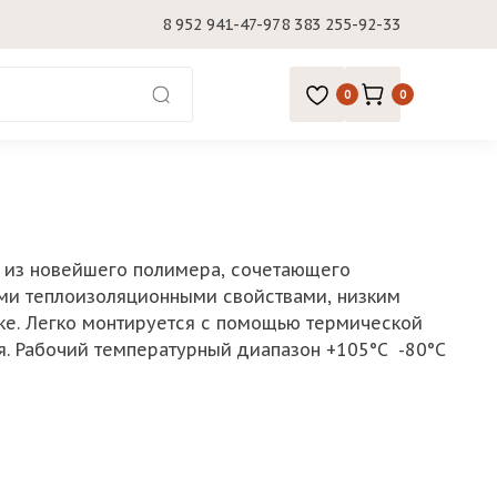
8 952 941-47-97
8 383 255-92-33
0
0
н из новейшего полимера, сочетающего
ыми теплоизоляционными свойствами, низким
е. Легко монтируется с помощью термической
ия. Рабочий температурный диапазон +105°C -80°C