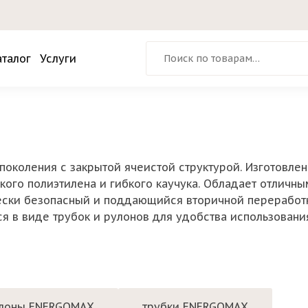
Искать:
аталог
Услуги
поколения с закрытой ячеистой структурой. Изготовле
кого полиэтилена и гибкого каучука. Обладает отличн
ски безопасный и поддающийся вторичной переработк
ся в виде трубок и рулонов для удобства использован
лоны ENERGOMAX
трубки ENERGOMAX