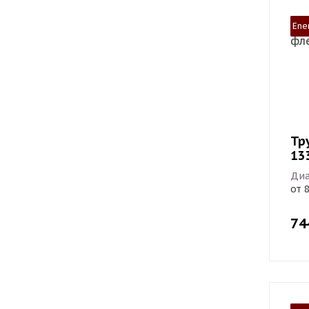
Ene
Тр
13
Диа
от 
74