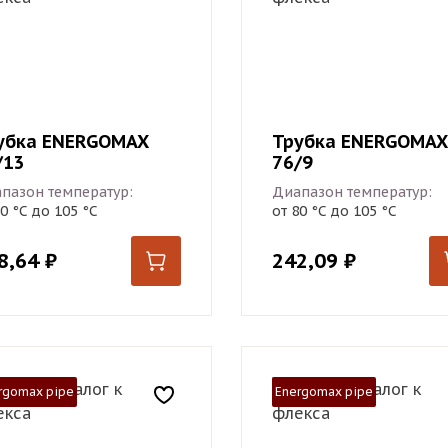
убка ENERGOMAX
Трубка ENERGOMAX
/13
76/9
пазон температур:
Диапазон температур:
80 °С до 105 °С
от 80 °С до 105 °С
8,64
₽
242,09
₽
rgomax pipe
Energomax pipe