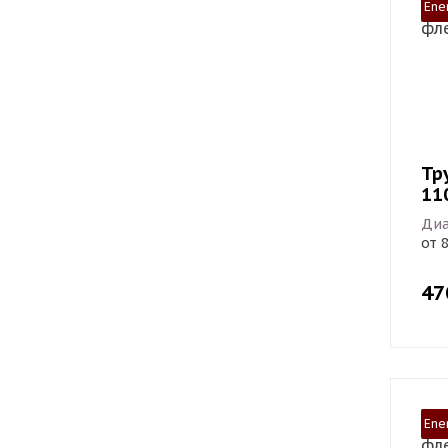
Ene
Тр
11
Диа
от 
47
Ene