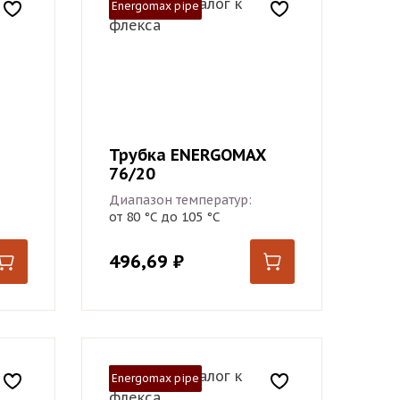
Energomax pipe
Трубка ENERGOMAX
76/20
Диапазон температур:
от 80 °С до 105 °С
496,69
₽
Energomax pipe