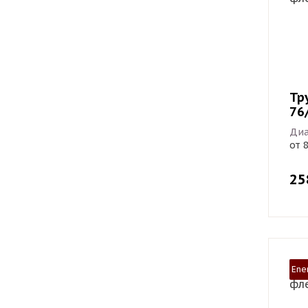
Тр
76
Диа
от 
25
Ene