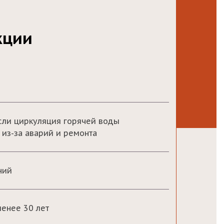
кции
сли циркуляция горячей воды
 из-за аварий и ремонта
ний
менее 30 лет