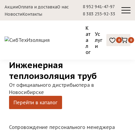
8 952 941-47-97
Акции
Оплата и доставка
О нас
8 383 255-92-33
Новости
Контакты
К
ат
Ус
а
луг
0
0
л
и
ог
Инженерная
теплоизоляция труб
От официального дистрибьютера в
Новосибирске
Перейти в каталог
Сопровождение персонального менеджера