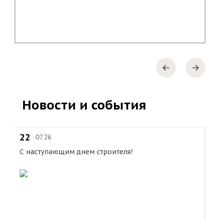
Новости и события
22
0
07.26
С наступающим днем строителя!
Вы
Но