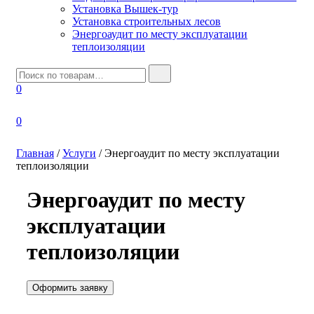
Установка Вышек-тур
Установка строительных лесов
Энергоаудит по месту эксплуатации
теплоизоляции
И
с
0
к
а
т
0
ь
:
Главная
/
Услуги
/
Энергоаудит по месту эксплуатации
теплоизоляции
Энергоаудит по месту
эксплуатации
теплоизоляции
Оформить заявку