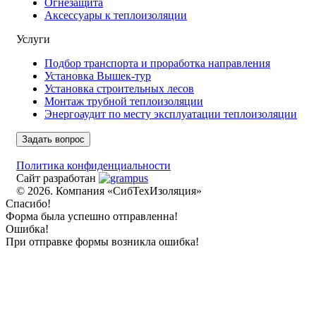
Огнезащита
компанией будет успешным и приятным опытом для вас.
Аксессуары к теплоизоляции
Услуги
Подбор транспорта и проработка направления
Установка Вышек-тур
Установка строительных лесов
Монтаж трубной теплоизоляции
Энергоаудит по месту эксплуатации теплоизоляции
Задать вопрос
Политика конфиденциальности
Сайт разработан
© 2026. Компания «СибТехИзоляция»
Спасибо!
Форма была успешно отправленна!
Ошибка!
При отправке формы возникла ошибка!
Политика конфиденциальности