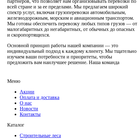
партнеров, что позволяет нам организовывать перевозки по
всей стране и за ее пределами. Мы предлагаем широкий
спектр услуг, включая грузоперевозки автомобильным,
железнодорожным, морским и авиационным транспортом.
Мы готовы обеспечить перевозку любых типов грузов — от
малогабаритных до негабаритных, от обычных до опасных
и скоропортящихся.
Основной принцип работы нашей компании — это
индивидуальный подход к каждому клиенту. Мы тщательно
изучаем ваши потребности и приоритеты, чтобы
предложить вам наилучшее решение. Наша команда
специалистов всегда готова ответить на ваши вопросы,
предоставить вам консультацию и помощь на каждом этапе
перевозки.
Меню
Сотрудничество с нами обещает быть не только выгодным,
Акции
но и комфортным. Мы гарантируем своевременную и
Оплата и доставка
безопасную доставку грузов, а также прозрачные условия
О нас
работы. Возможность отслеживания статуса груза в режиме
Новости
реального времени, страхование грузов и гибкие условия
Контакты
оплаты — вот то, что мы предлагаем вам.
Каталог
Не откладывайте свой выбор на потом! Обратитесь к нам
уже сегодня и поручите нам свои грузоперевозки. Мы
Строительные леса
гарантируем, что сотрудничество с нашей транспортной