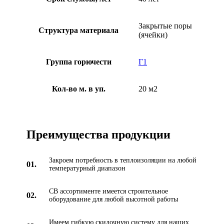
O
M
A
Закрытые поры
Структура материала
X
(ячейки)
0
6
/
Группа горючести
Г1
1
Кол-во м. в уп.
20 м2
Преимущества продукции
Закроем потребность в теплоизоляции на любой
01.
температурный диапазон
СВ ассортименте имеется строительное
02.
оборудование для любой высотной работы
Имеем гибкую скидочную систему для наших