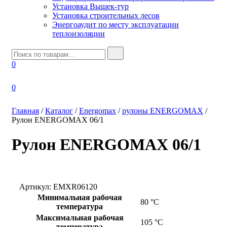
Установка Вышек-тур
Установка строительных лесов
Энергоаудит по месту эксплуатации
теплоизоляции
И
с
0
к
а
т
0
ь
:
Главная
/
Каталог
/
Energomax
/
рулоны ENERGOMAX
/
Рулон ENERGOMAX 06/1
Рулон ENERGOMAX 06/1
Артикул:
EMXR06120
Минимальная рабочая
80 °С
температура
Максимальная рабочая
105 °С
температура