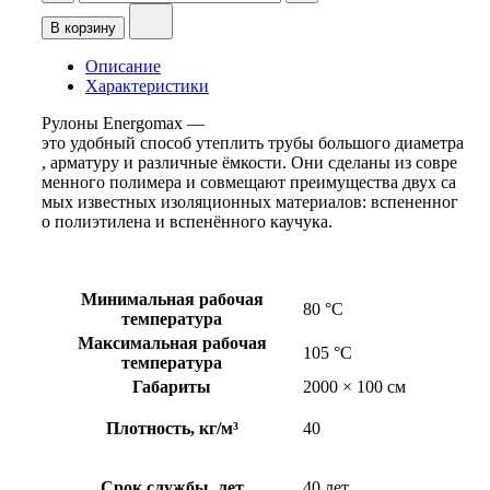
о
л
В корзину
и
ч
Описание
е
Характеристики
с
Рулоны
Energomax
—
т
это
удобный
способ
утеплить
трубы
большого
диаметра
в
,
арматуру
и
различные
ёмкости.
Они
сделаны
из
совре
о
менного
полимера
и
совмещают
преимущества
двух
са
т
мых
известных
изоляционных
материалов:
вспененног
о
о
полиэтилена
и
вспенённого
каучука.
в
а
р
а
Минимальная рабочая
Р
80 °С
температура
у
л
Максимальная рабочая
105 °С
о
температура
н
Габариты
2000 × 100 см
E
N
Плотность, кг/м³
40
E
R
G
Срок службы, лет
40 лет