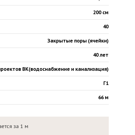
200 см
40
Закрытые поры (ячейки)
40 лет
проектов ВК(водоснабжение и канализация)
Г1
66 м
ется за 1 м