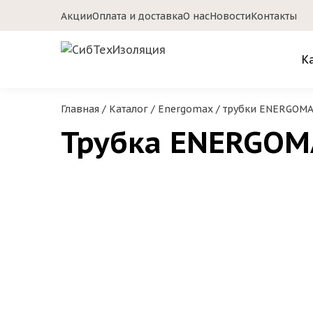
Акции
Оплата и доставка
О нас
Новости
Контакты
К
Главная
/
Каталог
/
Energomax
/
трубки ENERGOM
Трубка ENERGOM