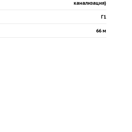
канализация)
Г1
66 м