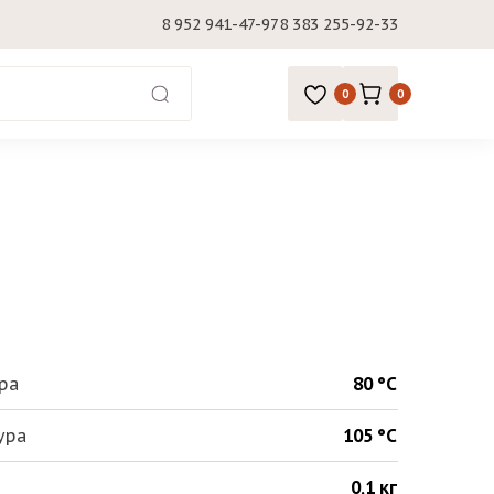
8 952 941-47-97
8 383 255-92-33
0
0
ра
80 °С
ура
105 °С
0,1 кг