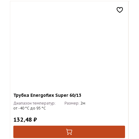
Трубка Energoflex Super 60/13
Тру
Диапазон температур:
Размер:
2м
Диа
от -40 °С до 95 °С
от 
132,48
₽
49