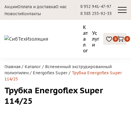
8 952 941-47-97
Акции
Оплата и доставка
О нас
8 383 255-92-33
Новости
Контакты
К
ат
Ус
а
луг
0
0
л
и
ог
Главная
/
Каталог
/
Вспененный экструдированный
полиэтилен
/
Energoflex Super
/
Трубка Energoflex Super
114/25
Трубка Energoflex Super
114/25