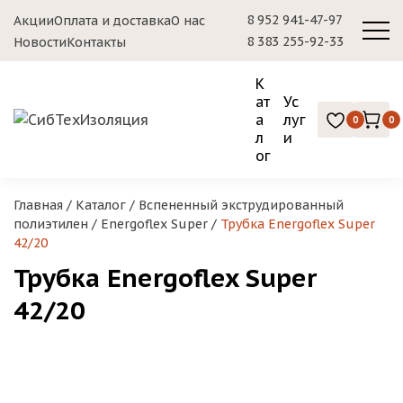
8 952 941-47-97
Акции
Оплата и доставка
О нас
8 383 255-92-33
Новости
Контакты
К
ат
Ус
а
луг
0
0
л
и
ог
Главная
/
Каталог
/
Вспененный экструдированный
полиэтилен
/
Energoflex Super
/
Трубка Energoflex Super
42/20
Трубка Energoflex Super
42/20