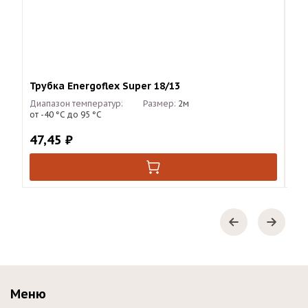
Трубка Energoflex Super 18/13
Тру
Диапазон температур:
Размер:
2м
Диа
от -40 °С до 95 °С
от 
47,45
₽
12
Меню