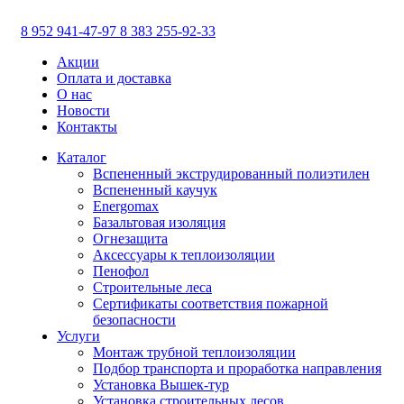
8 952 941-47-97
8 383 255-92-33
Акции
Оплата и доставка
О нас
Новости
Контакты
Каталог
Вспененный экструдированный полиэтилен
Вспененный каучук
Energomax
Базальтовая изоляция
Огнезащита
Аксессуары к теплоизоляции
Пенофол
Строительные леса
Сертификаты соответствия пожарной
безопасности
Услуги
Монтаж трубной теплоизоляции
Подбор транспорта и проработка направления
Установка Вышек-тур
Установка строительных лесов