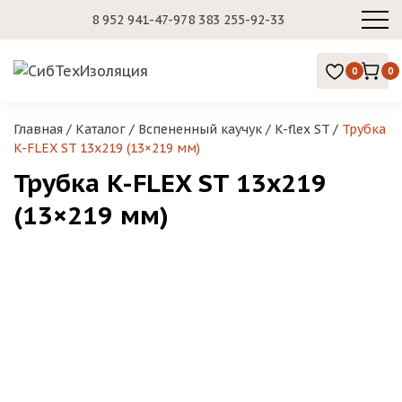
8 952 941-47-97
8 383 255-92-33
0
0
Главная
/
Каталог
/
Вспененный каучук
/
K-flex ST
/
Трубка
K-FLEX ST 13х219 (13×219 мм)
Трубка K-FLEX ST 13х219
(13×219 мм)