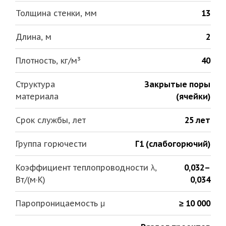
Толщина стенки, мм
13
Длина, м
2
Плотность, кг/м³
40
Структура
Закрытые поры
материала
(ячейки)
Срок службы, лет
25 лет
Группа горючести
Г1 (слабогорючий)
Коэффициент теплопроводности λ,
0,032–
Вт/(м·К)
0,034
Паропроницаемость μ
≥ 10 000