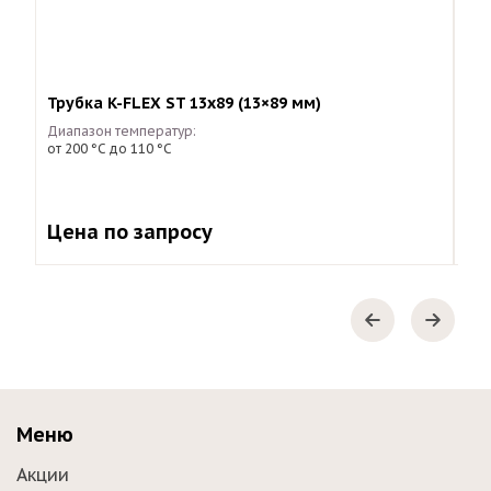
Трубка K-FLEX ST 13х89 (13×89 мм)
K-F
Диапазон температур:
Диа
от 200 °С до 110 °С
от 
45
Цена по запросу
Меню
Акции