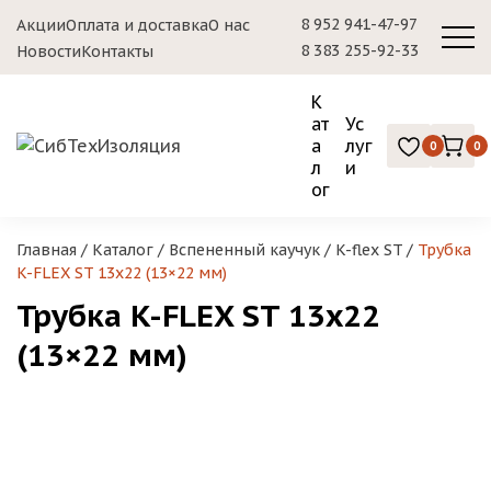
8 952 941-47-97
Акции
Оплата и доставка
О нас
8 383 255-92-33
Новости
Контакты
К
ат
Ус
а
луг
0
0
л
и
ог
Главная
/
Каталог
/
Вспененный каучук
/
K-flex ST
/
Трубка
K-FLEX ST 13х22 (13×22 мм)
Трубка K-FLEX ST 13х22
(13×22 мм)