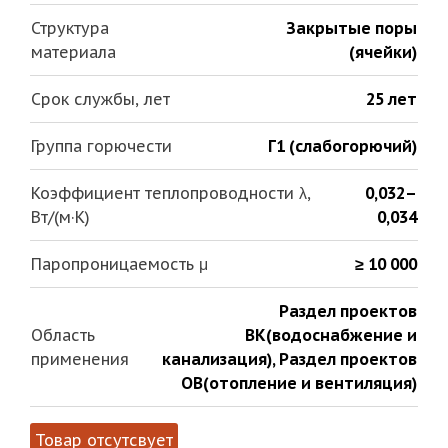
Структура
Закрытые поры
материала
(ячейки)
Срок службы, лет
25 лет
Группа горючести
Г1 (слабогорючий)
Коэффициент теплопроводности λ,
0,032–
Вт/(м·К)
0,034
Паропроницаемость μ
≥ 10 000
Раздел проектов
Область
ВК(водоснабжение и
применения
канализация)
,
Раздел проектов
ОВ(отопление и вентиляция)
Товар отсутсвует