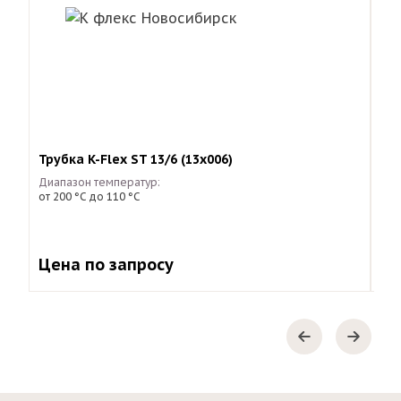
Трубка K-Flex ST 13/6 (13х006)
Тру
Диапазон температур:
Диа
от 200 °С до 110 °С
от 
Цена по запросу
Це