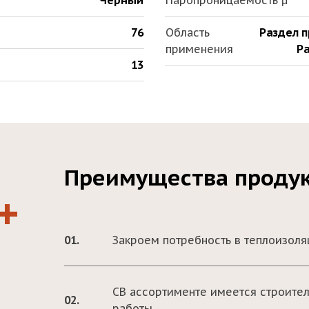
Черный
Паропроницаемость μ
76
Область
Раздел 
применения
Ра
13
Преимущества проду
+
01.
Закроем потребность в теплоизол
СВ ассортименте имеется строите
02.
работы