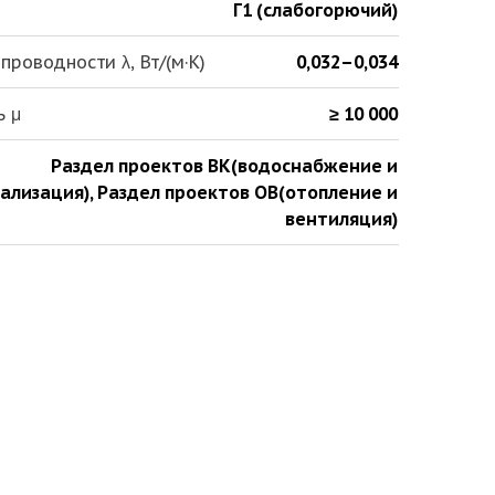
Г1 (слабогорючий)
роводности λ, Вт/(м·К)
0,032–0,034
ь μ
≥ 10 000
Раздел проектов ВК(водоснабжение и
ализация)
,
Раздел проектов ОВ(отопление и
вентиляция)