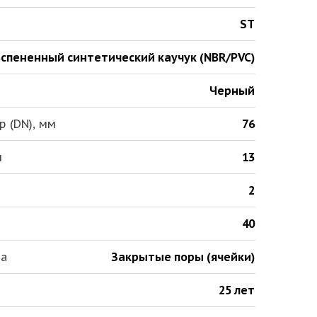
ST
спененный синтетический каучук (NBR/PVC)
Черный
 (DN), мм
76
м
13
2
40
ла
Закрытые поры (ячейки)
25 лет