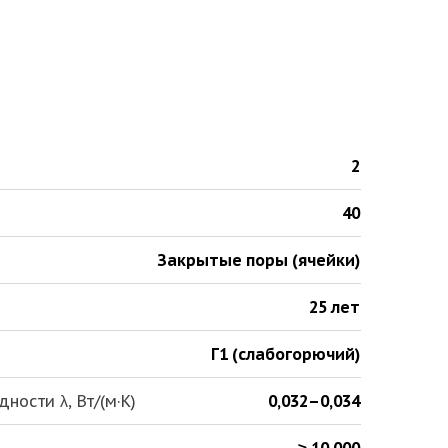
2
40
Закрытые поры (ячейки)
25 лет
Г1 (слабогорючий)
ости λ, Вт/(м·К)
0,032–0,034