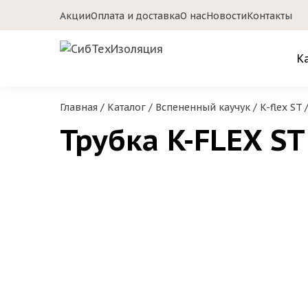
Акции
Оплата и доставка
О нас
Новости
Контакты
К
Главная
/
Каталог
/
Вспененный каучук
/
K-flex ST
Трубка K-FLEX ST