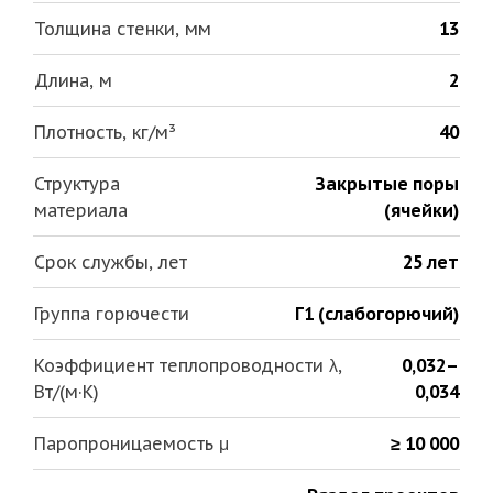
Толщина стенки, мм
13
Длина, м
2
Плотность, кг/м³
40
Структура
Закрытые поры
материала
(ячейки)
Срок службы, лет
25 лет
Группа горючести
Г1 (слабогорючий)
Коэффициент теплопроводности λ,
0,032–
Вт/(м·К)
0,034
Паропроницаемость μ
≥ 10 000