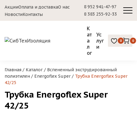
8 952 941-47-97
Акции
Оплата и доставка
О нас
8 383 255-92-33
Новости
Контакты
К
ат
Ус
а
луг
0
0
л
и
ог
Главная
/
Каталог
/
Вспененный экструдированный
полиэтилен
/
Energoflex Super
/
Трубка Energoflex Super
42/25
Трубка Energoflex Super
42/25