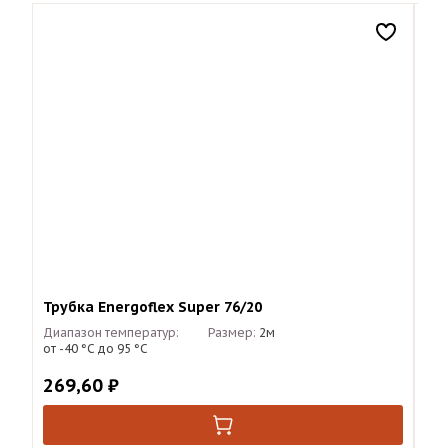
Трубка Energoflex Super 76/20
Тру
Диапазон температур:
Размер:
2м
Диа
от -40 °С до 95 °С
от 
269,60
₽
47