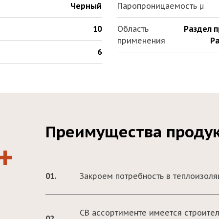
Черный
Паропроницаемость μ
10
Область
Раздел 
применения
Ра
6
Преимущества проду
+
01.
Закроем потребность в теплоизол
СВ ассортименте имеется строите
02.