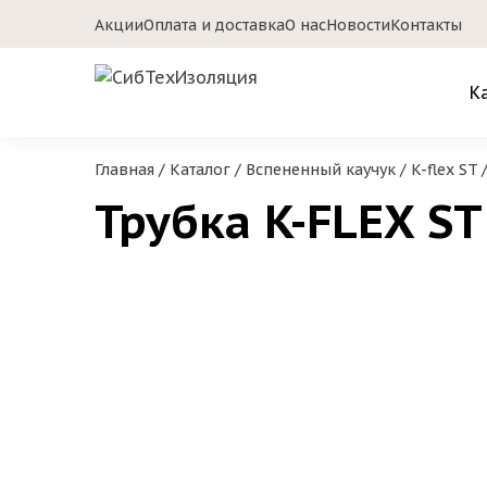
Акции
Оплата и доставка
О нас
Новости
Контакты
К
Главная
/
Каталог
/
Вспененный каучук
/
K-flex ST
Трубка K-FLEX ST