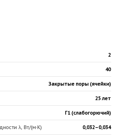
2
40
Закрытые поры (ячейки)
25 лет
Г1 (слабогорючий)
ости λ, Вт/(м·К)
0,032–0,034