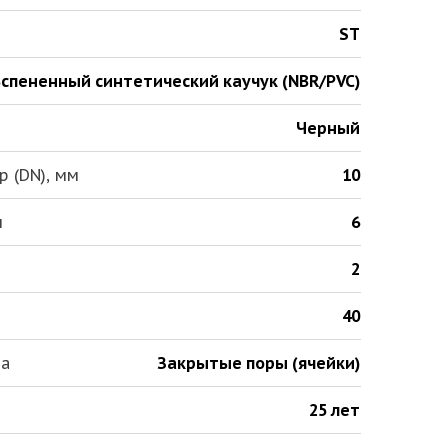
ST
спененный синтетический каучук (NBR/PVC)
Черный
 (DN), мм
10
м
6
2
40
ла
Закрытые поры (ячейки)
25 лет