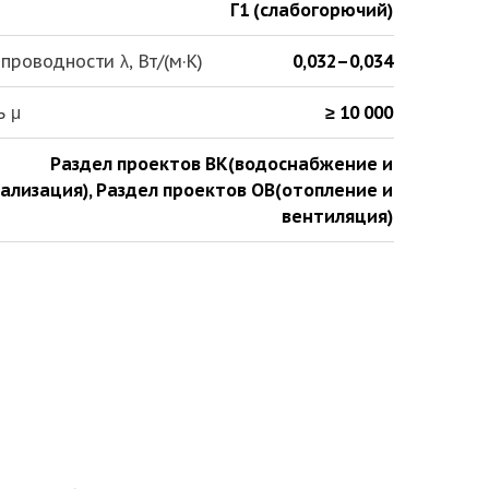
Г1 (слабогорючий)
роводности λ, Вт/(м·К)
0,032–0,034
ь μ
≥ 10 000
Раздел проектов ВК(водоснабжение и
ализация)
,
Раздел проектов ОВ(отопление и
вентиляция)