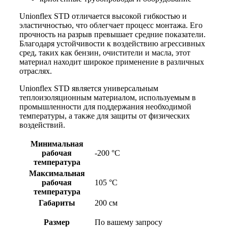
i
o
Unionflex STD отличается высокой гибкостью и
n
эластичностью, что облегчает процесс монтажа. Его
f
прочность на разрыв превышает средние показатели.
l
Благодаря устойчивости к воздействию агрессивных
e
сред, таких как бензин, очистители и масла, этот
x
материал находит широкое применение в различных
S
отраслях.
T
D
Unionflex STD является универсальным
9
теплоизоляционным материалом, используемым в
/
промышленности для поддержания необходимой
1
температуры, а также для защиты от физических
4
воздействий.
0
Минимальная
рабочая
-200 °С
температура
Максимальная
рабочая
105 °С
температура
Габариты
200 см
Размер
По вашему запросу