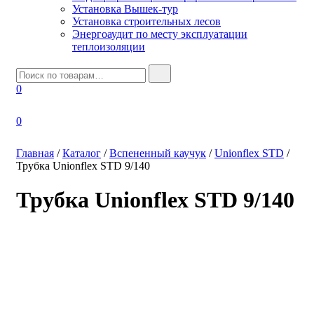
Установка Вышек-тур
Установка строительных лесов
Энергоаудит по месту эксплуатации
теплоизоляции
И
с
0
к
а
т
0
ь
:
Главная
/
Каталог
/
Вспененный каучук
/
Unionflex STD
/
Трубка Unionflex STD 9/140
Трубка Unionflex STD 9/140