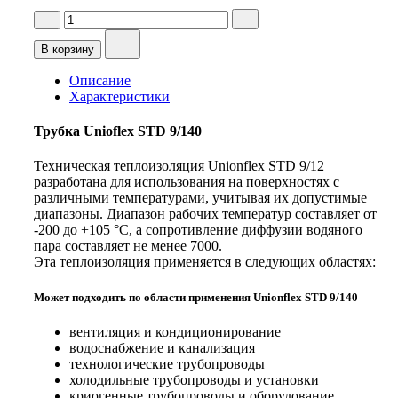
К
о
л
В корзину
и
ч
Описание
е
Характеристики
с
т
Трубка Unioflex STD 9/140
в
о
Техническая теплоизоляция Unionflex STD 9/12
т
разработана для использования на поверхностях с
о
различными температурами, учитывая их допустимые
в
диапазоны. Диапазон рабочих температур составляет от
а
-200 до +105 °C, а сопротивление диффузии водяного
р
пара составляет не менее 7000.
а
Эта теплоизоляция применяется в следующих областях:
Т
р
Может подходить по области применения Unionflex STD 9/140
у
б
вентиляция и кондиционирование
к
водоснабжение и канализация
а
технологические трубопроводы
U
холодильные трубопроводы и установки
n
криогенные трубопроводы и оборудование