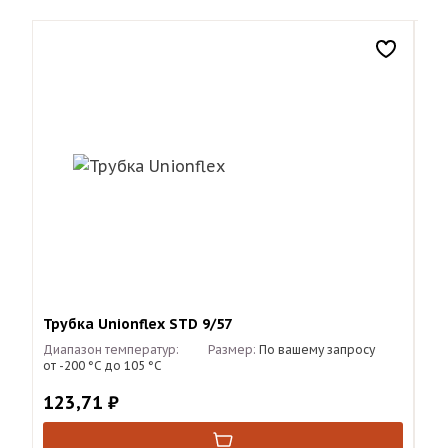
Трубка Unionflex STD 9/57
Тру
Диапазон температур:
Размер:
По вашему запросу
Диа
от -200 °С до 105 °С
от 
123,71
₽
79