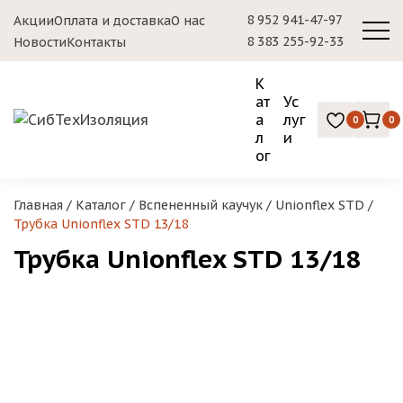
8 952 941-47-97
Акции
Оплата и доставка
О нас
8 383 255-92-33
Новости
Контакты
К
ат
Ус
а
луг
0
0
л
и
ог
Главная
/
Каталог
/
Вспененный каучук
/
Unionflex STD
/
Трубка Unionflex STD 13/18
Трубка Unionflex STD 13/18