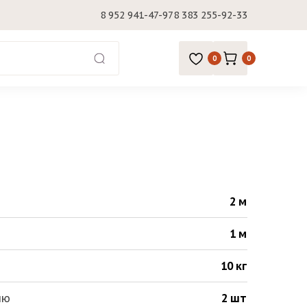
8 952 941-47-97
8 383 255-92-33
0
0
2 м
1 м
10 кг
ию
2 шт