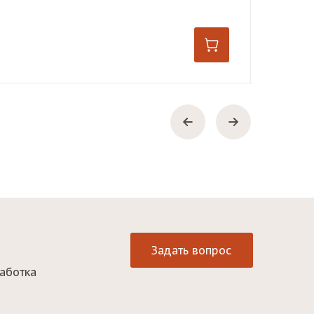
Гориз
370,0
Задать вопрос
аботка