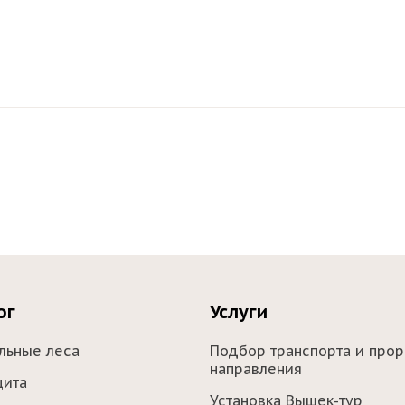
ог
Услуги
льные леса
Подбор транспорта и прор
направления
щита
Установка Вышек-тур