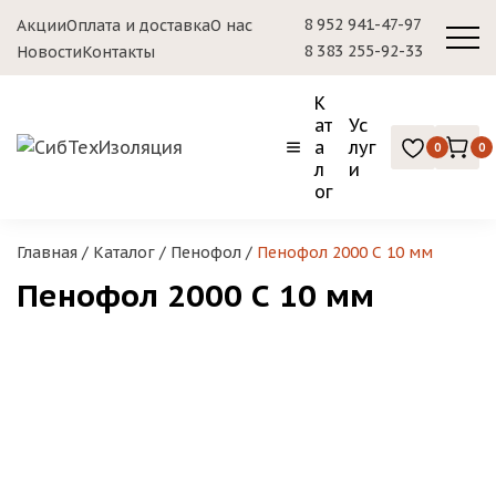
8 952 941-47-97
Акции
Оплата и доставка
О нас
8 383 255-92-33
Новости
Контакты
К
ат
Ус
а
луг
0
0
л
и
ог
Главная
/
Каталог
/
Пенофол
/
Пенофол 2000 С 10 мм
Пенофол 2000 С 10 мм